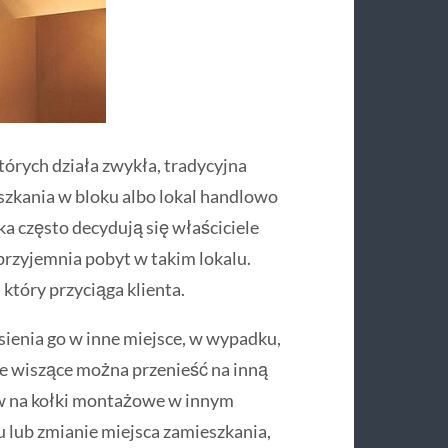
órych działa zwykła, tradycyjna
eszkania w bloku albo lokal handlowo
a często decydują się właściciele
przyjemnia pobyt w takim lokalu.
który przyciąga klienta.
ienia go w inne miejsce, w wypadku,
te wiszące można przenieść na inną
w na kołki montażowe w innym
 lub zmianie miejsca zamieszkania,