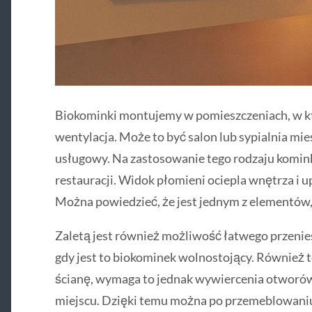
Biokominki montujemy w pomieszczeniach, w kt
wentylacja. Może to być salon lub sypialnia mi
usługowy. Na zastosowanie tego rodzaju komink
restauracji. Widok płomieni ociepla wnętrza i u
Można powiedzieć, że jest jednym z elementów, 
Zaletą jest również możliwość łatwego przenies
gdy jest to biokominek wolnostojący. Również 
ścianę, wymaga to jednak wywiercenia otworó
miejscu. Dzięki temu można po przemeblowaniu