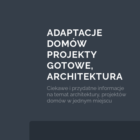
ADAPTACJE
DOMÓW
PROJEKTY
GOTOWE,
ARCHITEKTURA
Ciekawe i przydatne informacje
na temat architektury, projektów
domów w jednym miejscu