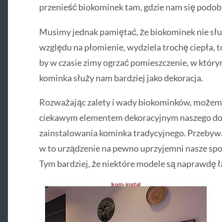
przenieść biokominek tam, gdzie nam się podob
Musimy jednak pamiętać, że biokominek nie sł
względu na płomienie, wydziela trochę ciepła, t
by w czasie zimy ogrzać pomieszczenie, w którym
kominka służy nam bardziej jako dekoracja.
Rozważając zalety i wady biokominków, możemy
ciekawym elementem dekoracyjnym naszego do
zainstalowania kominka tradycyjnego. Przeby
w to urządzenie na pewno uprzyjemni nasze spot
Tym bardziej, że niektóre modele są naprawdę ł