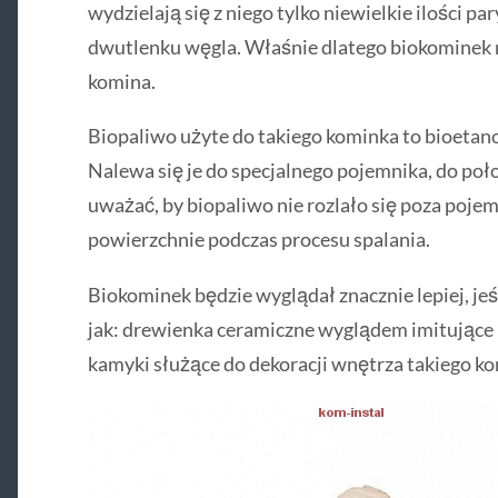
wydzielają się z niego tylko niewielkie ilości pa
dwutlenku węgla. Właśnie dlatego biokominek 
komina.
Biopaliwo użyte do takiego kominka to bioetanol
Nalewa się je do specjalnego pojemnika, do poł
uważać, by biopaliwo nie rozlało się poza poje
powierzchnie podczas procesu spalania.
Biokominek będzie wyglądał znacznie lepiej, jeś
jak: drewienka ceramiczne wyglądem imitujące
kamyki służące do dekoracji wnętrza takiego k